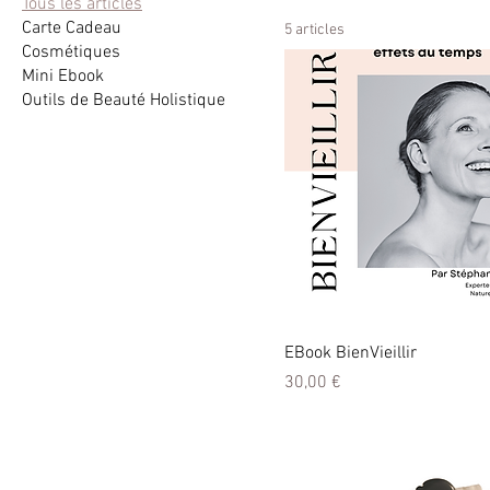
Tous les articles
Carte Cadeau
5 articles
Cosmétiques
Mini Ebook
Outils de Beauté Holistique
EBook BienVieillir
Prix
30,00 €