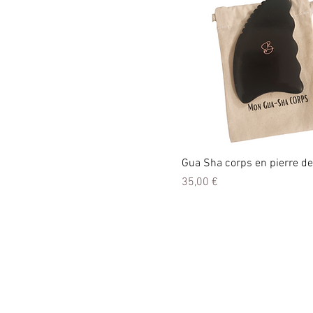
Gua Sha corps en pierre de
Prix
35,00 €