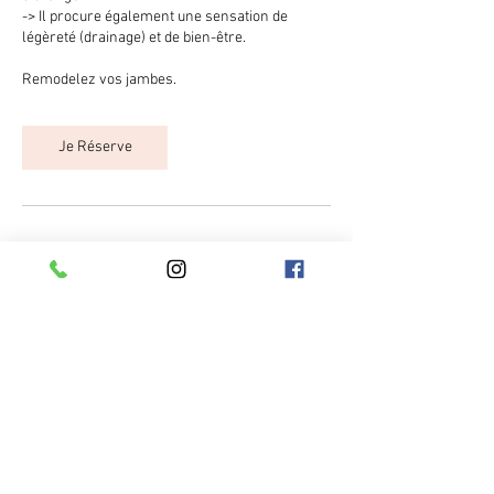
-> Il procure également une sensation de
légèreté (drainage) et de bien-être.
Remodelez vos jambes.
Je Réserve
Coordonnées
43 Chemin des Grandes Bastides, Marseille,
France