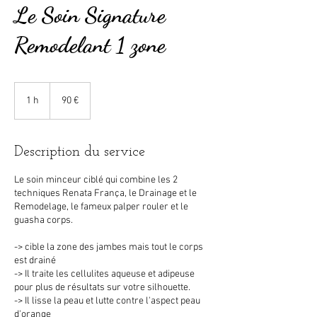
Le Soin Signature
Remodelant 1 zone
90
euros
1 h
1
90 €
Description du service
Le soin minceur ciblé qui combine les 2
techniques Renata França, le Drainage et le
Remodelage, le fameux palper rouler et le
guasha corps.
-> cible la zone des jambes mais tout le corps
est drainé
-> Il traite les cellulites aqueuse et adipeuse
pour plus de résultats sur votre silhouette.
-> Il lisse la peau et lutte contre l'aspect peau
d'orange